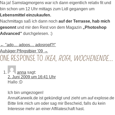
Na ja! Samstagmorgens war ich dann eigentlich relativ fit und
bin schon um 12 Uhr mittags zum Lidl gegangen um
Lebensmittel einzukaufen.
Nachmittags saß ich dann noch
auf der Terrasse, hab mich
gesonnt
und mir den Rest von dem Magazin
„Photoshop
Advanced“
durchgelesen. :)
←
"ado… adoos… adosropf?!"
Auhäger Pfingstbier ’09
→
ONE RESPONSE TO
IKEA, ROFA, WOCHENENDE…
anna
sagt:
2. Juni 2009 um 16:41 Uhr
Hallo :D
Ich bin umgezogen!
AnnaKarweik.de ist gekündigt und zieht um auf explose.de
Bitte link mich um oder sag mir Bescheid, falls du kein
Interesse mehr an einer Affilateschaft hast.