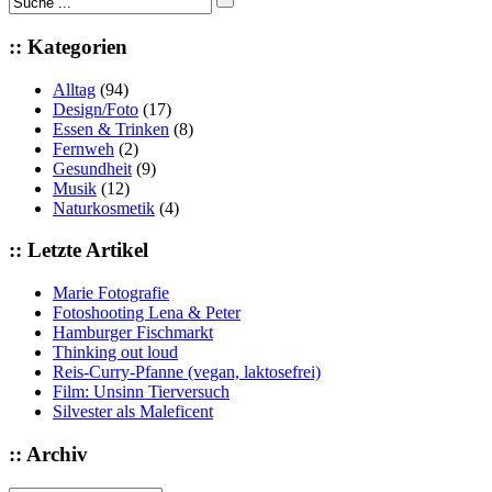
:: Kategorien
Alltag
(94)
Design/Foto
(17)
Essen & Trinken
(8)
Fernweh
(2)
Gesundheit
(9)
Musik
(12)
Naturkosmetik
(4)
:: Letzte Artikel
Marie Fotografie
Fotoshooting Lena & Peter
Hamburger Fischmarkt
Thinking out loud
Reis-Curry-Pfanne (vegan, laktosefrei)
Film: Unsinn Tierversuch
Silvester als Maleficent
:: Archiv