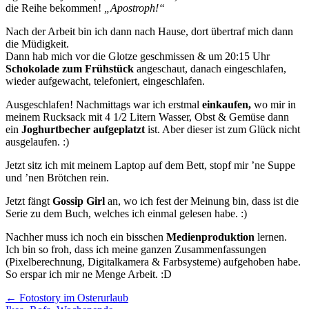
die Reihe bekommen!
„Apostroph!“
Nach der Arbeit bin ich dann nach Hause, dort übertraf mich dann
die Müdigkeit.
Dann hab mich vor die Glotze geschmissen & um 20:15 Uhr
Schokolade zum Frühstück
angeschaut, danach eingeschlafen,
wieder aufgewacht, telefoniert, eingeschlafen.
Ausgeschlafen! Nachmittags war ich erstmal
einkaufen,
wo mir in
meinem Rucksack mit 4 1/2 Litern Wasser, Obst & Gemüse dann
ein
Joghurtbecher aufgeplatzt
ist. Aber dieser ist zum Glück nicht
ausgelaufen. :)
Jetzt sitz ich mit meinem Laptop auf dem Bett, stopf mir ’ne Suppe
und ’nen Brötchen rein.
Jetzt fängt
Gossip Girl
an, wo ich fest der Meinung bin, dass ist die
Serie zu dem Buch, welches ich einmal gelesen habe. :)
Nachher muss ich noch ein bisschen
Medienproduktion
lernen.
Ich bin so froh, dass ich meine ganzen Zusammenfassungen
(Pixelberechnung, Digitalkamera & Farbsysteme) aufgehoben habe.
So erspar ich mir ne Menge Arbeit. :D
←
Fotostory im Osterurlaub