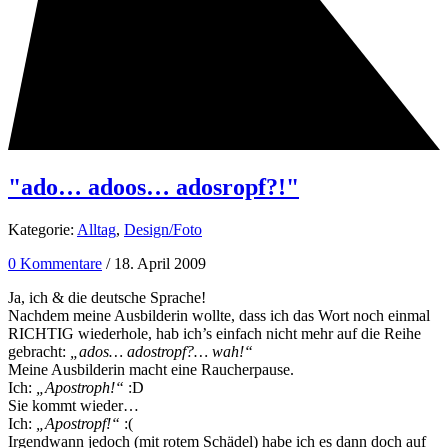
"ado… adoos… adosropf?!"
Kategorie:
Alltag
,
Design/Foto
0 Kommentare
/ 18. April 2009
Ja, ich & die deutsche Sprache!
Nachdem meine Ausbilderin wollte, dass ich das Wort noch einmal
RICHTIG wiederhole, hab ich’s einfach nicht mehr auf die Reihe
gebracht:
„ados… adostropf?… wah!“
Meine Ausbilderin macht eine Raucherpause.
Ich:
„Apostroph!“
:D
Sie kommt wieder…
Ich:
„Apostropf!“
:(
Irgendwann jedoch (mit rotem Schädel) habe ich es dann doch auf