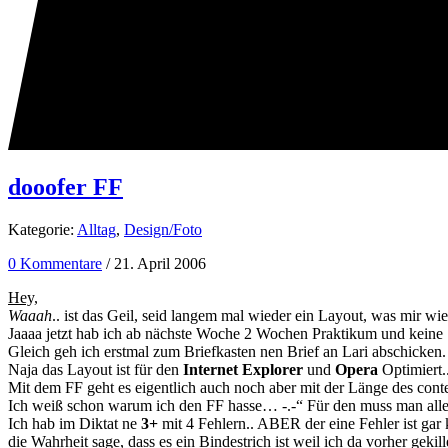
dooofer FF
Kategorie:
Alltag
,
Design/Foto
0 Kommentare
/ 21. April 2006
Hey,
Waaah
.. ist das Geil, seid langem mal wieder ein Layout, was mir wied
Jaaaa jetzt hab ich ab nächste Woche 2 Wochen Praktikum und keine 
Gleich geh ich erstmal zum Briefkasten nen Brief an Lari abschicken.
Naja das Layout ist für den
Internet Explorer
und
Opera
Optimiert.
Mit dem FF geht es eigentlich auch noch aber mit der Länge des conte
Ich weiß schon warum ich den FF hasse… -.-“ Für den muss man alles e
Ich hab im Diktat ne
3+
mit 4 Fehlern.. ABER der eine Fehler ist gar k
die Wahrheit sage, dass es ein Bindestrich ist weil ich da vorher gekiller