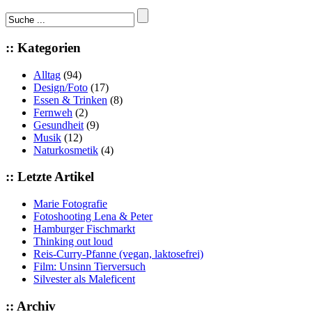
:: Kategorien
Alltag
(94)
Design/Foto
(17)
Essen & Trinken
(8)
Fernweh
(2)
Gesundheit
(9)
Musik
(12)
Naturkosmetik
(4)
:: Letzte Artikel
Marie Fotografie
Fotoshooting Lena & Peter
Hamburger Fischmarkt
Thinking out loud
Reis-Curry-Pfanne (vegan, laktosefrei)
Film: Unsinn Tierversuch
Silvester als Maleficent
:: Archiv