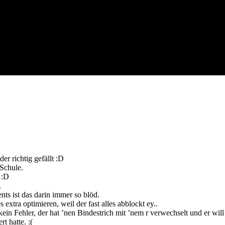
er richtig gefällt :D
Schule.
 :D
.
nts ist das darin immer so blöd.
xtra optimieren, weil der fast alles abblockt ey..
ein Fehler, der hat ’nen Bindestrich mit ’nem r verwechselt und er will
t hatte. :(